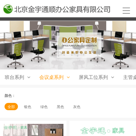
班台系列
会议桌系列
屏风工位系列
主管
颜色：
全部
银色
绿色
黑色
灰色